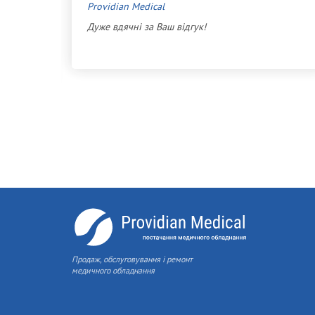
Providian Medical
Дуже вдячні за Ваш відгук!
с или
ь
Продаж, обслуговування і ремонт
медичного обладнання