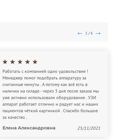
1 / 6
Работать с компанией одно удовольствие !
Спасибо
Менеджер помог подобрать аппаратуру за
оборуд
считанные минуты . А потому как всё есть в
Евген
наличии на складе - через 3 дня после заказа мы
уже активно использовали оборудование . УЗИ
аппарат работает отлично и радует нас и наших
пациентов чёткой картинкой . Спасибо большое
за качество .
Елена Александровна
25/11/2021