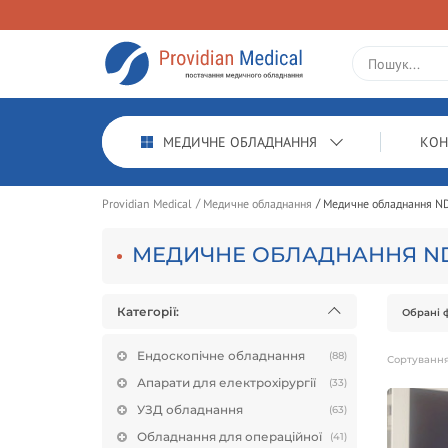
МЕДИЧНЕ ОБЛАДНАННЯ
КОН
Providian Medical
Медичне обладнання
Медичне обладнання N
МЕДИЧНЕ ОБЛАДНАННЯ N
Категорії:
Обрані ф
Ендоскопічне обладнання
(88)
Сортуванн
Апарати для електрохірургії
(33)
УЗД обладнання
(63)
Обладнання для операційної
(41)