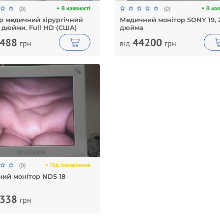
В наявності
В ная
(0)
(0)
р медичний хірургічний
Медичний монітор SONY 19, 
 дюйми. Full HD (США)
дюйма
488
44200
грн
від
грн
Під замовлення
(0)
ий монітор NDS 18
в
338
грн