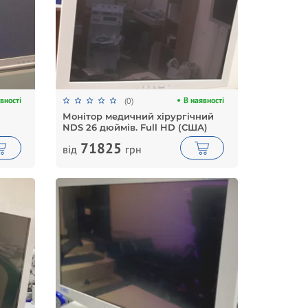
вності
В наявності
(0)
Монітор медичний хірургічний
NDS 26 дюймів. Full HD (США)
71825
від
грн