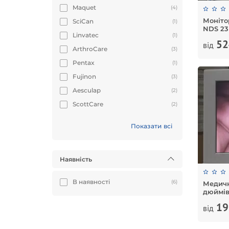
Maquet
(4)
Моніто
SciCan
(1)
NDS 23
Linvatec
(1)
52
від
ArthroCare
(3)
Pentax
(1)
Fujinon
(3)
Aesculap
(2)
ScottCare
(2)
Показати всі
Наявність
В наявності
(6)
Медичн
дюймі
19
від