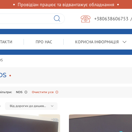
Провідіан працює та відвантажує обладнання
+380638606753
ТАКТИ
ПРО НАС
КОРИСНА ІНФОРМАЦІЯ
DS
DS
ільтри:
NDS
Очистити усе
я
Від дорогих до дешевих