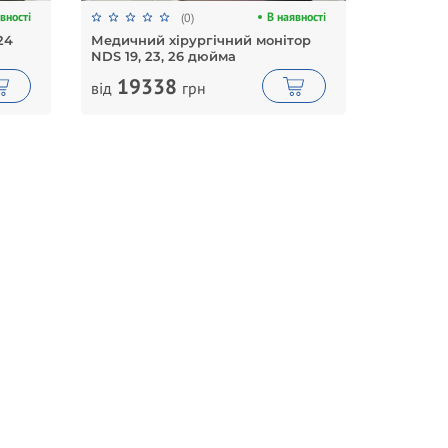
вності
В наявності
(0)
24
Медичний хірургічний монітор
NDS 19, 23, 26 дюйма
19338
від
грн