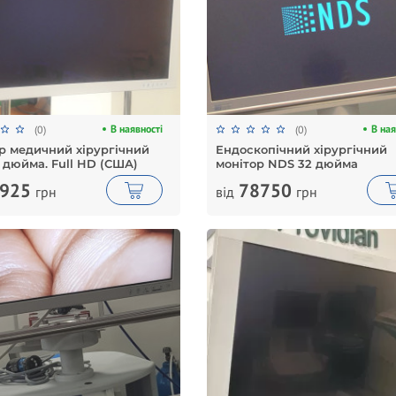
В наявності
В ная
(0)
(0)
р медичний хірургічний
Ендоскопічний хірургічний
 дюйма. Full HD (США)
монітор NDS 32 дюйма
925
78750
грн
від
грн