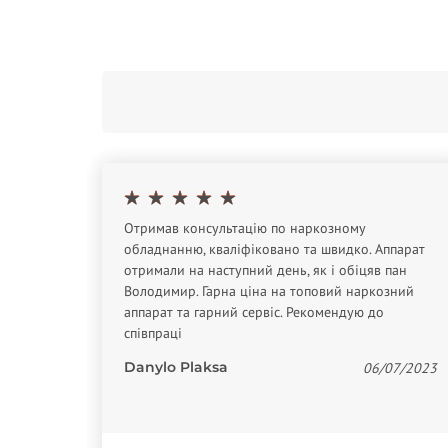
Отримав консультацію по наркозному
обладнанню, кваліфіковано та швидко. Аппарат
отримали на наступний день, як і обіцяв пан
Володимир. Гарна ціна на топовий наркозний
тивную
аппарат та гарний сервіс. Рекомендую до
 На
співпраці
в)
Danylo Plaksa
06/07/2023
07/2021