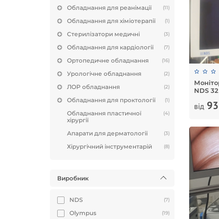
Обладнання для реанімації
(11)
Обладнання для хіміотерапії
(1)
Стерилізатори медичні
(3)
Обладнання для кардіології
(7)
Ортопедичне обладнання
(16)
Урологічне обладнання
(2)
Моніто
ЛОР обладнання
(2)
NDS 32
Обладнання для проктології
(1)
93
від
Обладнання пластичної
(4)
хірургії
Апарати для дерматології
(3)
Хірургічний інструментарій
(8)
Виробник
NDS
(7)
Olympus
(19)