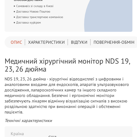
Самовивіз зі складу в Києві
Доставка Новою Поштою
Доставка транспортною компанією
Доставка кур'єром
ОПИС
ХАРАКТЕРИСТИКИ
ВІДГУКИ
ПОВЕРНЕННЯ-ОБМІН
Медичний хірургічний монітор NDS 19,
23, 26 дюйма
NDS 19, 23, 26 дюйма - хірургічні відеодисплеї з цифровими і
аналоговими входами для ендоскопів, апаратів ультразвукового
дослідження, лапароскопічних камер та іншого складного
медичного обладнання. Безпечні і ергономічні монітори
забезпечують лікарям відмінну візуалізацію сигналів з високою
роздільною здатністю при виконанні операцій і обстеженні
пацієнтів.
Технічні характеристики
Країна