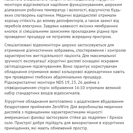
монітори відрізняються надійним функціонуванням, широким
діапазоном робочих температур і вологості, відсутністю будь-
яких спотворень картинки. Медичні відеодисплеї отримали
хорошу стійкість до впливу дезінфекторів, а також захист від
перебоїв електрики. Завдяки наявності якісних мембранних
кнопок зі спеціальними захисними прокладками рідина при
проведенні процедур не потрапляє всередину пристрою.
Спеціалізовані відеомонітори широко застосовуються для
отримання діагностичних зображень, спостереження і контролю
характеристик життєдіяльності пацієнта. Для максимальної
зручності експлуатації хірургічні дисплеї оснащені яскравим
світлодіодним підсвічуванням. Воно гарантує користувачам
обладнання отримання живої кольорової відеокартинки навіть
при проведенні глибоких абдомінальних процедур.
Рідкокристалічні монітори NDS 19, 23, 26 дюйма з
співвідношенням сторін зображення 16:10 отримали великий
набір стандартних входів відеосигналів.
Хірургічне обладнання виготовлено з додатковим вбудованим
бездротовим приймачем ZeroWire. Для виробництва медичних
дисплеїв з підвищеними характеристиками міцності
американські фахівці застосували стійке до подряпин і бризок
скло. Пристрої добре підійдуть для використання в хірургічних
приміщеннях, які мають обмежений простір.