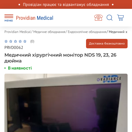
Провідіан працює та відвантажує обладнання
меню
Providian Medical
Медичне обладнання
Ендоскопічне обладнання
Медичний хіру
(0)
Доставка безкоштовно
PRVD0062
Медичний хірургічний монітор NDS 19, 23, 26
дюйма
В наявності