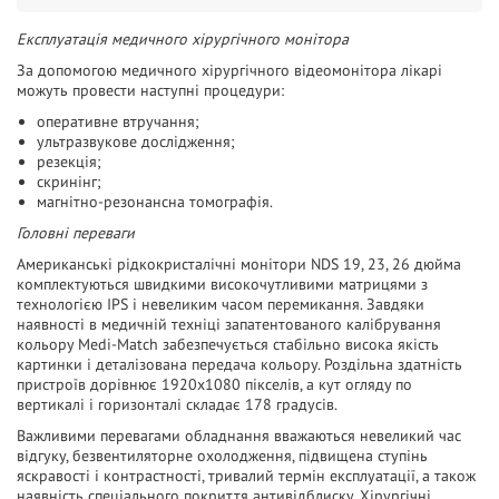
Експлуатація медичного хірургічного монітора
За допомогою медичного хірургічного відеомонітора лікарі
можуть провести наступні процедури:
оперативне втручання;
ультразвукове дослідження;
резекція;
скринінг;
магнітно-резонансна томографія.
Головні переваги
Американські рідкокристалічні монітори NDS 19, 23, 26 дюйма
комплектуються швидкими високочутливими матрицями з
технологією IPS і невеликим часом перемикання. Завдяки
наявності в медичній техніці запатентованого калібрування
кольору Medi-Match забезпечується стабільно висока якість
картинки і деталізована передача кольору. Роздільна здатність
пристроїв дорівнює 1920х1080 пікселів, а кут огляду по
вертикалі і горизонталі складає 178 градусів.
Важливими перевагами обладнання вважаються невеликий час
відгуку, безвентиляторне охолодження, підвищена ступінь
яскравості і контрастності, тривалий термін експлуатації, а також
наявність спеціального покриття антивідблиску. Хірургічні