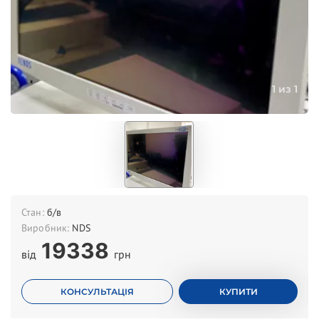
1 из 1
Стан:
б/в
Виробник:
NDS
19338
від
грн
КОНСУЛЬТАЦІЯ
КУПИТИ