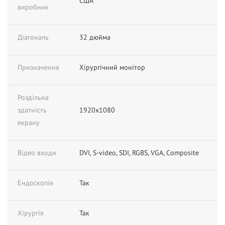
США
виробник
Діагональ
32 дюйма
Призначення
Хірургічний монітор
Роздільна
здатність
1920х1080
екрану
Відео входи
DVI, S-video, SDI, RGBS, VGA, Composite
Ендоскопія
Так
Хірургія
Так