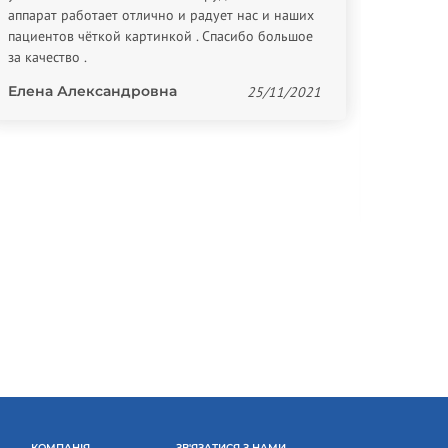
аппарат работает отлично и радует нас и наших
пациентов чёткой картинкой . Спасибо большое
за качество .
Елена Александровна
25/11/2021
Providi
Спасибо
КОМПАНІЯ
ЗВ'ЯЗАТИСЯ З НАМИ