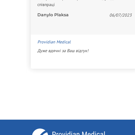
 На
співпраці
в)
Danylo Plaksa
06/07/2023
07/2021
Providian Medical
Дуже вдячні за Ваш відгук!
с или
ь