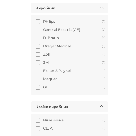
Виробник
Philips
(2)
General Electric (GE)
(2)
B. Braun
(5)
Dräger Medical
(5)
Zoll
(1)
3М
(2)
Fisher & Paykel
(1)
Maquet
(1)
GE
(1)
Країна виробник
Німеччина
(1)
США
(1)