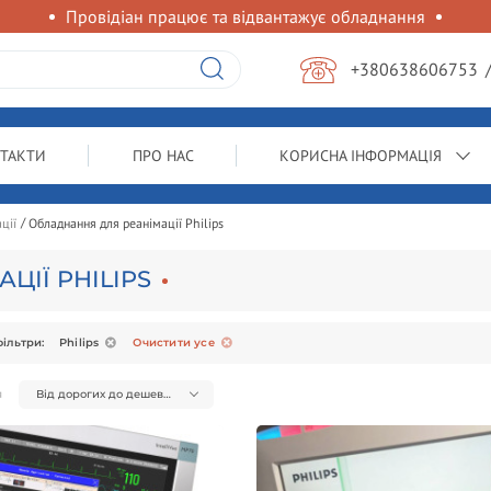
Провідіан працює та відвантажує обладнання
+380638606753
ТАКТИ
ПРО НАС
КОРИСНА ІНФОРМАЦІЯ
ції
Обладнання для реанімації Philips
ЦІЇ PHILIPS
ільтри:
Philips
Очистити усе
я
Від дорогих до дешевих