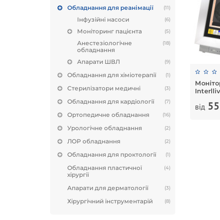
Обладнання для реанімації
(11)
Інфузійні насоси
(6)
Моніторинг пацієнта
(5)
Анестезіологічне
(18)
обладнання
Апарати ШВЛ
(9)
Обладнання для хіміотерапії
(1)
Монітор
Стерилізатори медичні
(3)
Interll
Обладнання для кардіології
(7)
55
від
Ортопедичне обладнання
(16)
Урологічне обладнання
(2)
ЛОР обладнання
(2)
Обладнання для проктології
(1)
Обладнання пластичної
(4)
хірургії
Апарати для дерматології
(3)
Хірургічний інструментарій
(8)