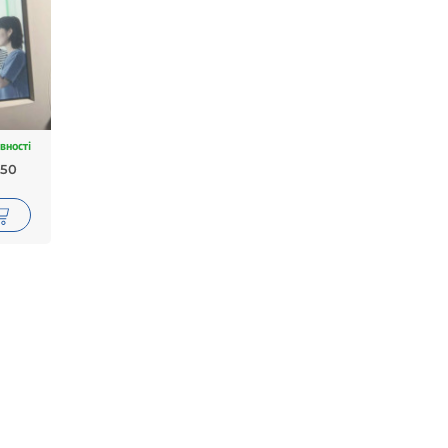
вності
-50