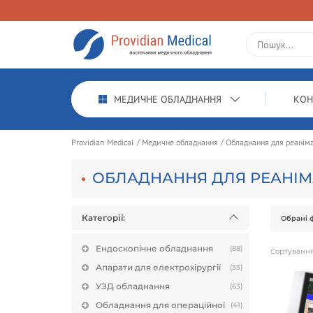
МЕДИЧНЕ ОБЛАДНАННЯ
КОН
Providian Medical
Медичне обладнання
Обладнання для реаніма
ОБЛАДНАННЯ ДЛЯ РЕАНІМА
Категорії:
Обрані ф
Ендоскопічне обладнання
(88)
Сортуванн
Апарати для електрохірургії
(33)
УЗД обладнання
(63)
Обладнання для операційної
(41)