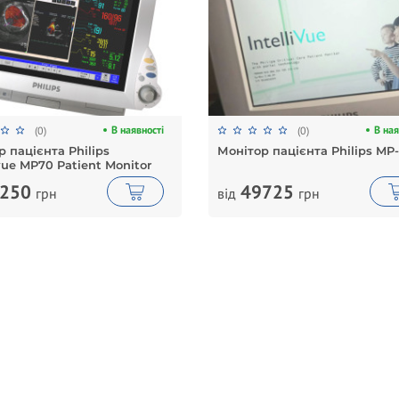
В наявності
В ная
(0)
(0)
 пацієнта Philips
Монітор пацієнта Philips MP
ivue MP70 Patient Monitor
250
49725
грн
від
грн