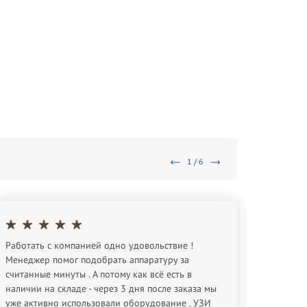
1 / 6
Работать с компанией одно удовольствие !
Спасибо
Менеджер помог подобрать аппаратуру за
оборуд
считанные минуты . А потому как всё есть в
Евген
наличии на складе - через 3 дня после заказа мы
уже активно использовали оборудование . УЗИ