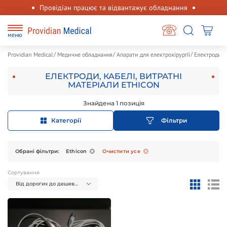
Провідіан працює та відвантажує обладнання
меню
Providian Medical
Медичне обладнання
Апарати для електрохірургії
Електроди, к
ЕЛЕКТРОДИ, КАБЕЛІ, ВИТРАТНІ
МАТЕРІАЛИ ETHICON
Знайдена 1 позиція
Категорії
Фільтри
Обрані фільтри:
Ethicon
Очистити усе
Сортування
Від дорогих до дешевих