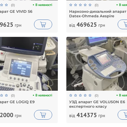
В наявності
В ная
(0)
(0)
арат GE VIVID S6
Наркозно-дихальний апарат
Datex-Ohmeda Aespire
9625
469625
грн
від
грн
В наявності
В ная
(0)
(0)
арат GE LOGIQ E9
УЗД апарат GE VOLUSON E6
експертного класу
2000
414375
грн
від
грн