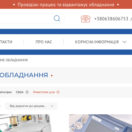
Провідіан працює та відвантажує обладнання
+380638606753
ТАКТИ
ПРО НАС
КОРИСНА ІНФОРМАЦІЯ
ЧНЕ ОБЛАДНАННЯ
 ОБЛАДНАННЯ
ільтри:
США
Очистити усе
я
Від дорогих до дешевих