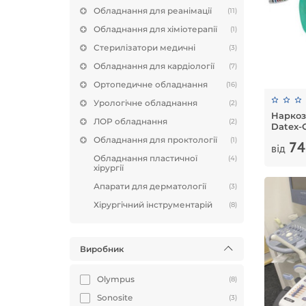
Обладнання для реанімації
(11)
Обладнання для хіміотерапії
(1)
Стерилізатори медичні
(3)
Обладнання для кардіології
(7)
Ортопедичне обладнання
(16)
Урологічне обладнання
(2)
Наркоз
ЛОР обладнання
(2)
Datex-
Обладнання для проктології
(1)
74
від
Обладнання пластичної
(4)
хірургії
Апарати для дерматології
(3)
Хірургічний інструментарій
(8)
Виробник
Olympus
(8)
Sonosite
(3)