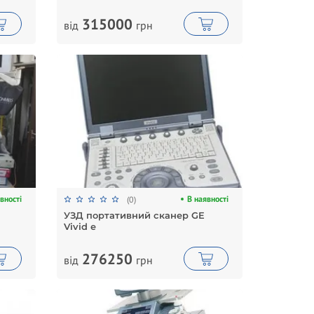
315000
від
грн
вності
В наявності
(0)
УЗД портативний сканер GE
Vivid e
276250
від
грн