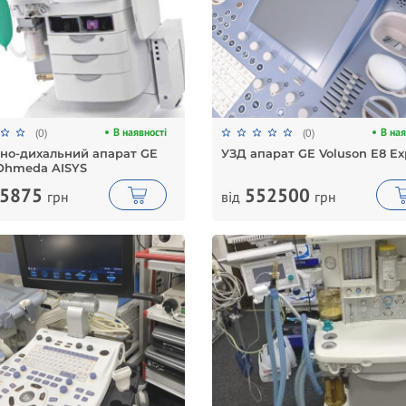
В наявності
В ная
(0)
(0)
но-дихальний апарат GE
УЗД апарат GE Voluson E8 Ex
Ohmeda AISYS
5875
552500
грн
від
грн