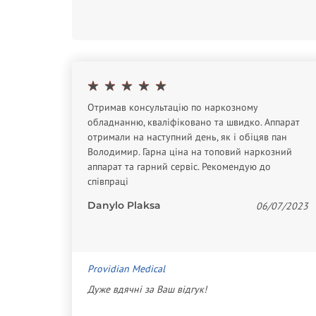
Отримав консультацію по наркозному
обладнанню, кваліфіковано та швидко. Аппарат
отримали на наступний день, як і обіцяв пан
Володимир. Гарна ціна на топовий наркозний
тивную
аппарат та гарний сервіс. Рекомендую до
 На
співпраці
в)
Danylo Plaksa
06/07/2023
07/2021
Providian Medical
Дуже вдячні за Ваш відгук!
с или