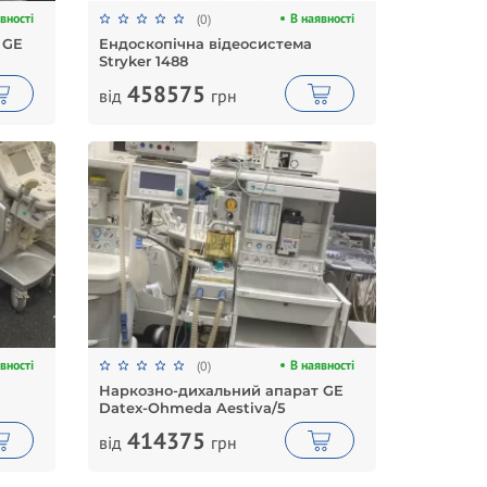
вності
В наявності
(0)
 GE
Ендоскопічна відеосистема
Stryker 1488
458575
від
грн
вності
В наявності
(0)
Наркозно-дихальний апарат GE
Datex-Ohmeda Aestiva/5
414375
від
грн