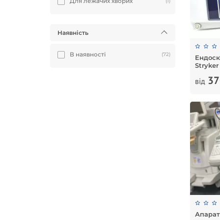
Для лежачих хворих
(1)
Наявність
В наявності
(72)
Ендоск
Stryker
37
від
Апарат