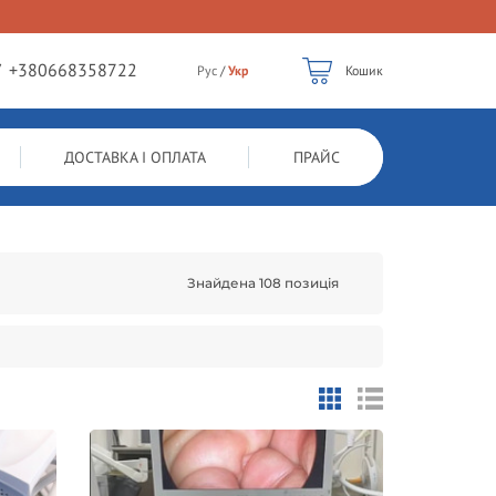
/
+380668358722
Рус
/
Укр
Кошик
ДОСТАВКА І ОПЛАТА
ПРАЙС
Знайдена 108 позиція