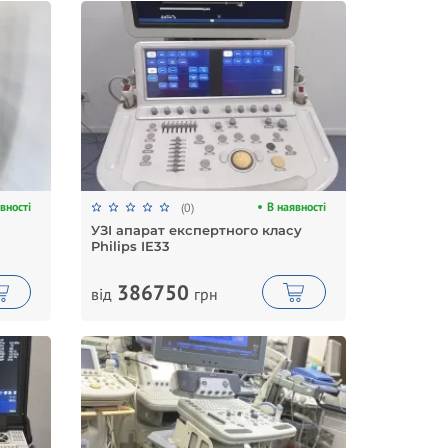
вності
В наявності
(0)
УЗІ апарат експертного класу
Philips IE33
386750
від
грн