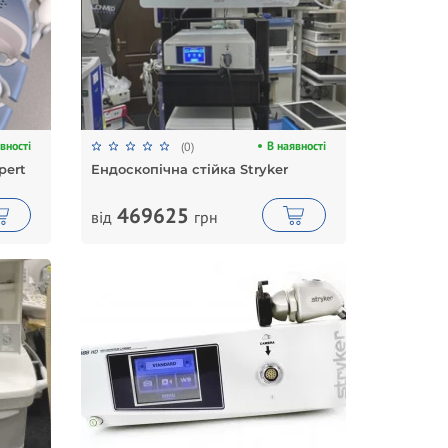
вності
В наявності
(0)
pert
Ендоскопічна стійка Stryker
469625
від
грн