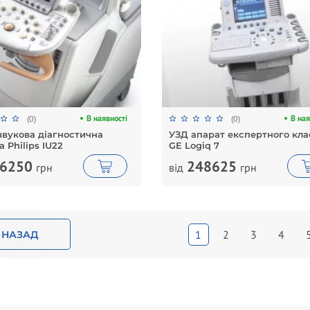
В наявності
В ная
(0)
(0)
звукова діагностична
УЗД апарат експертного кла
 Philips IU22
GE Logiq 7
6250
248625
грн
від
грн
1
2
3
4
НАЗАД