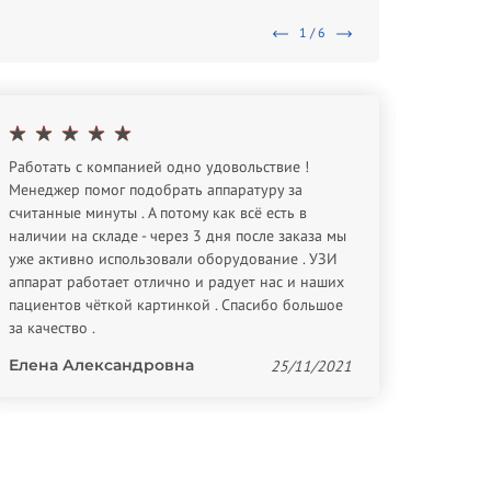
1 / 6
Работать с компанией одно удовольствие !
Спасибо
Менеджер помог подобрать аппаратуру за
оборуд
считанные минуты . А потому как всё есть в
Евген
наличии на складе - через 3 дня после заказа мы
уже активно использовали оборудование . УЗИ
аппарат работает отлично и радует нас и наших
пациентов чёткой картинкой . Спасибо большое
за качество .
Елена Александровна
25/11/2021
Providi
Спасибо