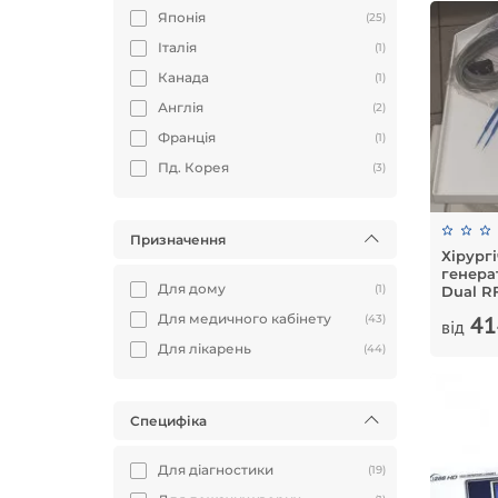
Японія
(25)
Італія
(1)
Канада
(1)
Англія
(2)
Франція
(1)
Пд. Корея
(3)
Призначення
Хірург
генерат
Для дому
(1)
Dual R
41
Для медичного кабінету
(43)
від
Для лікарень
(44)
Специфіка
Для діагностики
(19)