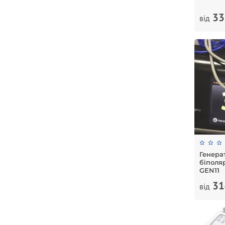
33
від
Генера
біполя
GEN11
31
від