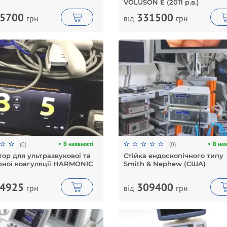
VOLUSON E (2011 р.в.)
5700
331500
грн
від
грн
В наявності
В ная
(0)
(0)
тор для ультразвукової та
Стійка ендоскопічного типу
рної коагуляції HARMONIC
Smith & Nephew (США)
4925
309400
грн
від
грн