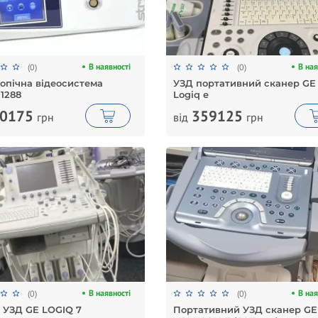
В наявності
В ная
(0)
(0)
опічна відеосистема
УЗД портативний сканер GE
 1288
Logiq e
0175
359125
грн
від
грн
В наявності
В ная
(0)
(0)
 УЗД GE LOGIQ 7
Портативний УЗД сканер GE