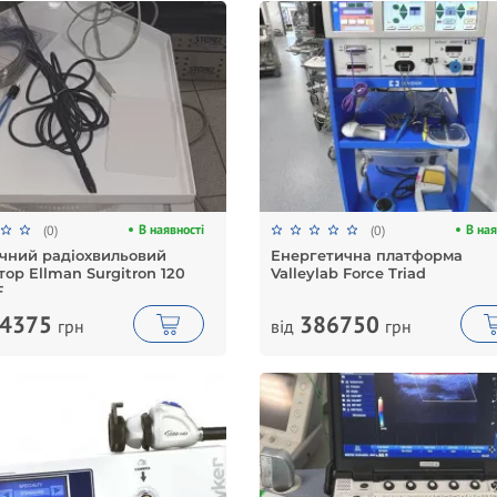
В наявності
В ная
(0)
(0)
ічний радіохвильовий
Енергетична платформа
ор Ellman Surgitron 120
Valleylab Force Triad
F
4375
386750
грн
від
грн