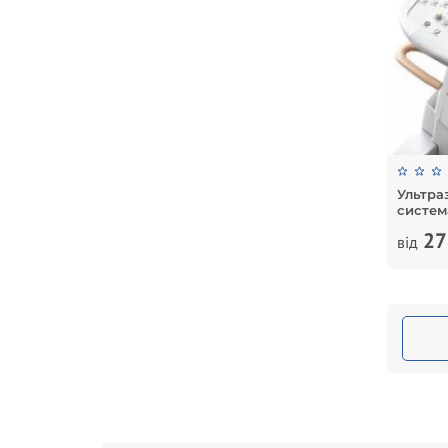
Ультра
система
27
від