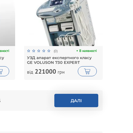
вності
В наявності
(0)
су
УЗД апарат експертного класу
GE VOLUSON 730 EXPERT
221000
від
грн
5
ДАЛІ