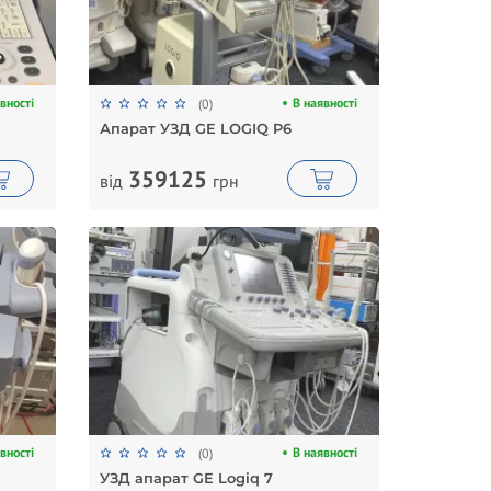
вності
В наявності
(0)
Апарат УЗД GE LOGIQ P6
359125
від
грн
вності
В наявності
(0)
УЗД апарат GE Logiq 7