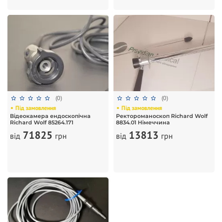
(0)
(0)
Під замовлення
Під замовлення
Відеокамера ендоскопічна
Ректороманоскоп Richard Wolf
Richard Wolf 85264.171
8834.01 Німеччина
71825
13813
від
грн
від
грн