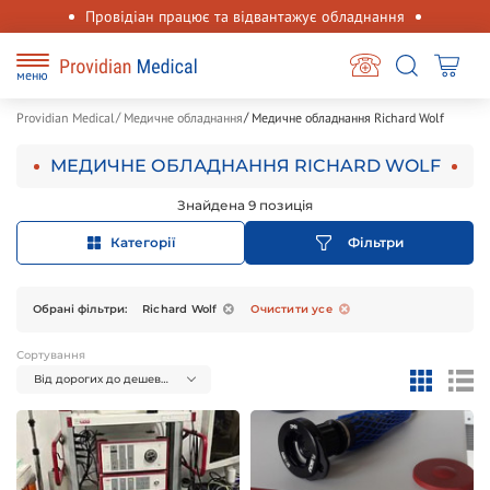
Провідіан працює та відвантажує обладнання
меню
Providian Medical
Медичне обладнання
Медичне обладнання Richard Wolf
МЕДИЧНЕ ОБЛАДНАННЯ RICHARD WOLF
Знайдена 9 позиція
Категорії
Фільтри
Обрані фільтри:
Richard Wolf
Очистити усе
Сортування
Від дорогих до дешевих