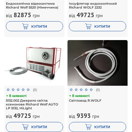
Ендоскопічна відеосистема
Інсуфлятор ендоскопічний
Richard Wolf 5520 (Німеччина)
Richard WOLF 2232
82875
49725
від
грн
від
грн
КУПИТИ
КУПИТИ
(0)
(0)
В наявності
В наявності
5132.002 Джерело світла
Світловод R.WOLF
ксенонове Richard Wolf AUTO
LP 5132, HiLight
9393
49725
від
грн
від
грн
КУПИТИ
КУПИТИ