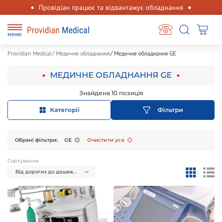
Провідіан працює та відвантажує обладнання
меню
Providian Medical
Медичне обладнання
Медичне обладнання GE
МЕДИЧНЕ ОБЛАДНАННЯ GE
Знайдена 10 позиція
Категорії
Фільтри
Обрані фільтри:
GE
Очистити усе
Сортування
Від дорогих до дешевих