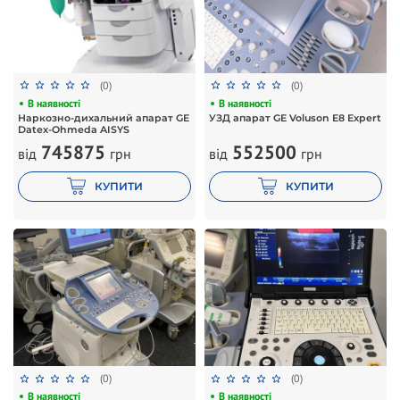
(0)
(0)
В наявності
В наявності
Наркозно-дихальний апарат GE
УЗД апарат GE Voluson E8 Expert
Datex-Ohmeda AISYS
552500
745875
від
грн
від
грн
КУПИТИ
КУПИТИ
(0)
(0)
В наявності
В наявності