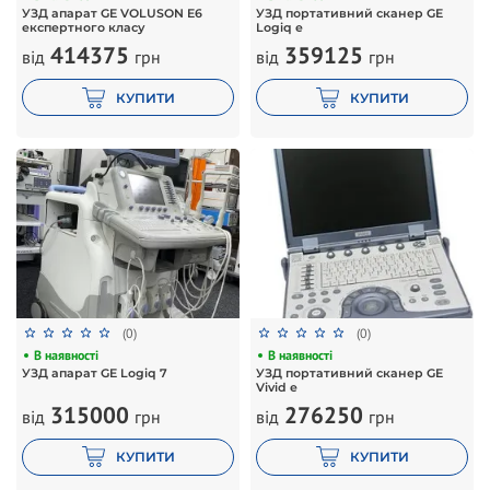
УЗД апарат GE VOLUSON E6
УЗД портативний сканер GE
експертного класу
Logiq e
414375
359125
від
грн
від
грн
КУПИТИ
КУПИТИ
(0)
(0)
В наявності
В наявності
УЗД апарат GE Logiq 7
УЗД портативний сканер GE
Vivid e
315000
276250
від
грн
від
грн
КУПИТИ
КУПИТИ