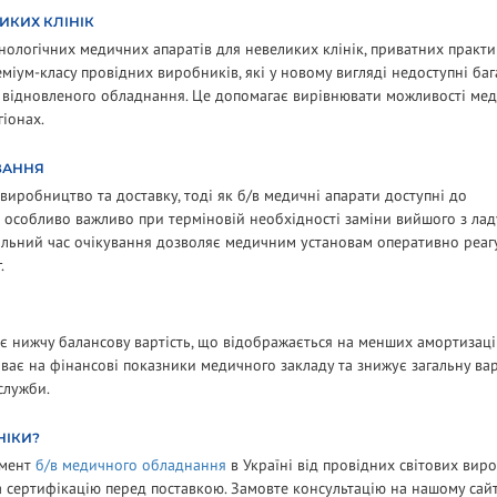
ИКИХ КЛІНІК
ологічних медичних апаратів для невеликих клінік, приватних практи
іум-класу провідних виробників, які у новому вигляді недоступні ба
і відновленого обладнання. Це допомагає вирівнювати можливості ме
гіонах.
ВАННЯ
виробництво та доставку, тоді як б/в медичні апарати доступні до
 особливо важливо при терміновій необхідності заміни вийшого з лад
альний час очікування дозволяє медичним установам оперативно реаг
.
є нижчу балансову вартість, що відображається на менших амортизац
ває на фінансові показники медичного закладу та знижує загальну вар
служби.
НІКИ?
имент
б/в медичного обладнання
в Україні від провідних світових виро
та сертифікацію перед поставкою. Замовте консультацію на нашому сайт