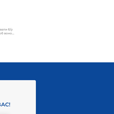
вати б/у
б воно...
АС!