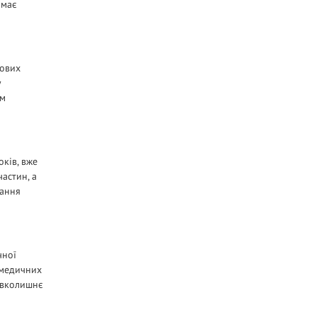
 має
нових
у
ам
ків, вже
астин, а
вання
чної
 медичних
навколишнє