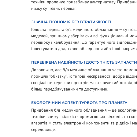
техніки пропонує привабливу альтернативу. Придбання 
низку суттєвих переваг.
ЗНАЧНА ЕКОНОМІЯ БЕЗ ВТРАТИ ЯКОСТІ
Головна перевага б/в медичного обладнання — суттєв
моделей, при цьому зберігаючи всі функціональні мо
перевірку і калібрування, що гарантує його відповідн
інвестувати в додаткове обладнання або інші напрямк
ПЕРЕВІРЕНА НАДІЙНІСТЬ І ДОСТУПНІСТЬ ЗАПЧАСТ
Дивовижно, але б/в медичне обладнання часто демонст
пройшли "обкатку", їх типові несправності добре від
спеціалісти сервісних центрів мають великий досвід о
більш передбачуваними та доступними.
ЕКОЛОГІЧНИЙ АСПЕКТ: ТУРБОТА ПРО ПЛАНЕТУ
Придбання б/в медичного обладнання — це екологічн
техніки знижує кількість промислових відходів та ск
апаратів містять електронні компоненти та рідкісні 
середовище.