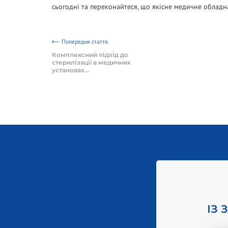
сьогодні та переконайтеся, що якісне медичне обладн
Попередня стаття
Комплексний підхід до
стерилізації в медичних
установах...
ІЗ