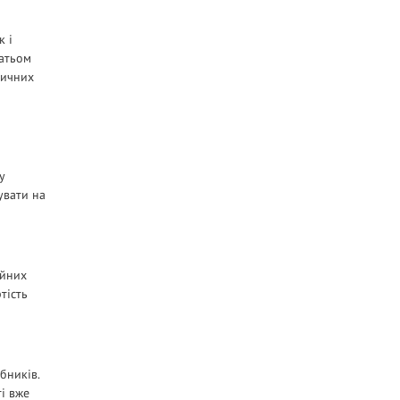
к і
гатьом
дичних
у
увати на
ійних
тість
бників.
і вже