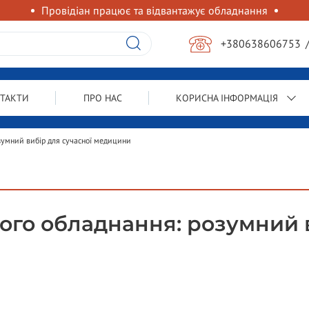
Провідіан працює та відвантажує обладнання
+380638606753
ТАКТИ
ПРО НАС
КОРИСНА ІНФОРМАЦІЯ
зумний вибір для сучасної медицини
ого обладнання: розумний в