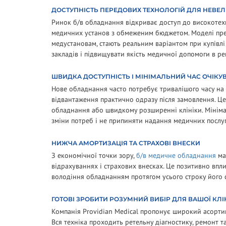
ДОСТУПНІСТЬ ПЕРЕДОВИХ ТЕХНОЛОГІЙ ДЛЯ НЕВЕЛ
Ринок б/в обладнання відкриває доступ до високотехн
медичних установ з обмеженим бюджетом. Моделі прем
медустановам, стають реальним варіантом при купівл
закладів і підвищувати якість медичної допомоги в ре
ШВИДКА ДОСТУПНІСТЬ І МІНІМАЛЬНИЙ ЧАС ОЧІКУ
Нове обладнання часто потребує тривалішого часу на 
відвантаження практично одразу після замовлення. Це
обладнання або швидкому розширенні клініки. Мінім
зміни потреб і не припиняти надання медичних послуг
НИЖЧА АМОРТИЗАЦІЯ ТА СТРАХОВІ ВНЕСКИ
З економічної точки зору,
б/в медичне обладнання
ма
відрахуваннях і страхових внесках. Це позитивно впли
володіння обладнанням протягом усього строку його 
ГОТОВІ ЗРОБИТИ РОЗУМНИЙ ВИБІР ДЛЯ ВАШОЇ КЛІ
Компанія Providian Medical пропонує широкий асорт
Вся техніка проходить ретельну діагностику, ремонт 