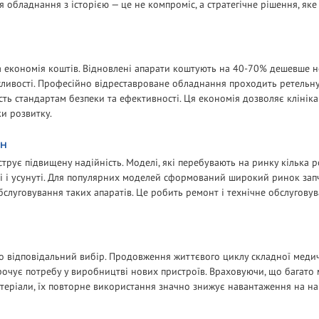
обладнання з історією — це не компроміс, а стратегічне рішення, яке
а економія коштів. Відновлені апарати коштують на 40-70% дешевше 
жливості. Професійно відреставроване обладнання проходить ретельн
ість стандартам безпеки та ефективності. Ця економія дозволяє клінік
и розвитку.
ИН
рує підвищену надійність. Моделі, які перебувають на ринку кілька ро
омі і усунуті. Для популярних моделей сформований широкий ринок запч
бслуговування таких апаратів. Це робить ремонт і технічне обслугову
о відповідальний вибір. Продовження життєвого циклу складної меди
орочує потребу у виробництві нових пристроїв. Враховуючи, що багато
матеріали, їх повторне використання значно знижує навантаження на 