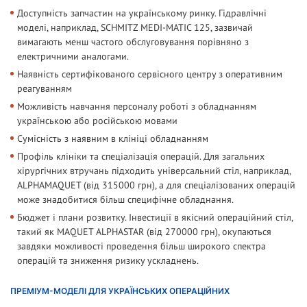
Доступність запчастин на українському ринку. Гідравлічні
моделі, наприклад, SCHMITZ MEDI-MATIC 125, зазвичай
вимагають менш частого обслуговування порівняно з
електричними аналогами.
Наявність сертифікованого сервісного центру з оперативним
реагуванням
Можливість навчання персоналу роботі з обладнанням
українською або російською мовами
Сумісність з наявним в клініці обладнанням
Профіль клініки та спеціалізація операцій. Для загальних
хірургічних втручань підходить універсальний стіл, наприклад,
ALPHAMAQUET (від 315000 грн), а для спеціалізованих операцій
може знадобитися більш специфічне обладнання.
Бюджет і плани розвитку. Інвестиції в якісний операційний стіл,
такий як MAQUET ALPHASTAR (від 270000 грн), окупаються
завдяки можливості проведення більш широкого спектра
операцій та зниження ризику ускладнень.
ПРЕМІУМ-МОДЕЛІ ДЛЯ УКРАЇНСЬКИХ ОПЕРАЦІЙНИХ