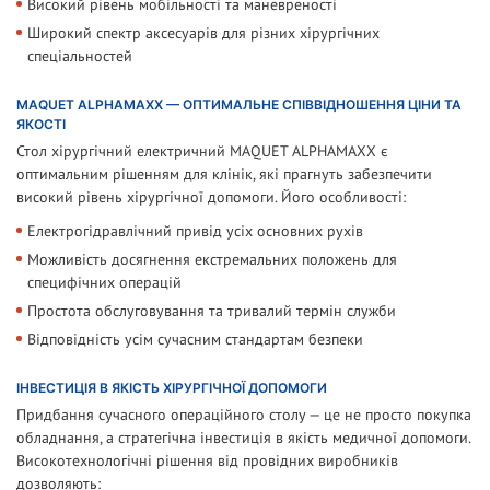
Високий рівень мобільності та маневреності
Широкий спектр аксесуарів для різних хірургічних
спеціальностей
MAQUET ALPHAMAXX — ОПТИМАЛЬНЕ СПІВВІДНОШЕННЯ ЦІНИ ТА
ЯКОСТІ
Стол хірургічний електричний MAQUET ALPHAMAXX є
оптимальним рішенням для клінік, які прагнуть забезпечити
високий рівень хірургічної допомоги. Його особливості:
Електрогідравлічний привід усіх основних рухів
Можливість досягнення екстремальних положень для
специфічних операцій
Простота обслуговування та тривалий термін служби
Відповідність усім сучасним стандартам безпеки
ІНВЕСТИЦІЯ В ЯКІСТЬ ХІРУРГІЧНОЇ ДОПОМОГИ
Придбання сучасного операційного столу — це не просто покупка
обладнання, а стратегічна інвестиція в якість медичної допомоги.
Високотехнологічні рішення від провідних виробників
дозволяють: