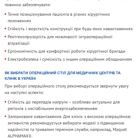
повинна забезпечувати:
Точне позиціонування пацієнта в різних хірургічних
положеннях
Стійкість і жорсткість конструкції при будь-яких навантаженнях
Рентгенопрозорість для можливості інтраопераційної
візуалізації
Ергономічність для комфортної роботи хірургічної бригади
Електробезпека і сумісність з іншим операційним обладнанням
ЯК ВИБРАТИ ОПЕРАЦІЙНИЙ СТІЛ ДЛЯ МЕДИЧНИХ ЦЕНТРІВ ТА
КЛІНІК В УКРАЇНІ
При виборі операційного столу рекомендується звернути увагу
на наступні аспекти:
Стійкість до перепадів напруги – особливо актуально для
регіонів з нестабільним енергозабезпеченням
Заплановане навантаження. Для клінік з високою операційною
активністю рекомендується вибирати моделі з підвищеною
надійністю та тривалим терміном служби, наприклад, Maquet
ALPHAMAXX.