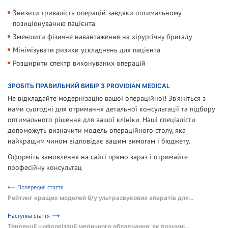
Знизити тривалість операцій завдяки оптимальному
позиціонуванню пацієнта
Зменшити фізичне навантаження на хірургічну бригаду
Мінімізувати ризики ускладнень для пацієнта
Розширити спектр виконуваних операцій
ЗРОБІТЬ ПРАВИЛЬНИЙ ВИБІР З PROVIDIAN MEDICAL
Не відкладайте модернізацію вашої операційної! Зв'яжіться з
нами сьогодні для отримання детальної консультації та підбору
оптимального рішення для вашої клініки. Наші спеціалісти
допоможуть визначити модель операційного столу, яка
найкращим чином відповідає вашим вимогам і бюджету.
Оформіть замовлення на сайті прямо зараз і отримайте
професійну консультац
Попередня стаття
Рейтинг кращих моделей б/у ультразвукових апаратів для...
Наступна стаття
Тенденції цифровізації медичного обладнання: як розумні...