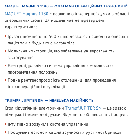
MAQUET MAGNUS 1180 — ФЛАГМАН ОПЕРАЦІЙНИХ ТЕХНОЛОГІЙ
MAQUET Magnus 1180
є вершиною інженерної думки в області
операційних столів. Ця модель має неперевершені
характеристики:
Грузопідйомність до 500 кг, що дозволяє проводити операції
пацієнтам з будь-якою масою тіла
Модульна конструкція, що забезпечує універсальність
застосування
Електрогідравлічна система управління з можливістю
програмування положень
Повна рентгенопрозорість столешниці для проведення
інтраопераційної візуалізації
TRUMPF JUPITER SM — НІМЕЦЬКА НАДІЙНІСТЬ
Стол хірургічний електричний
Trumpf JUPITER SM
— це зразок
німецької інженерної думки. Відмінні особливості цієї моделі:
Інтуїтивно зрозуміла система управління
Продумана ергономіка для зручності хірургічної бригади