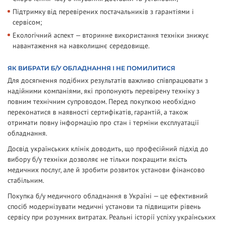
Підтримку від перевірених постачальників з гарантіями і
сервісом;
Екологічний аспект — вторинне використання техніки знижує
навантаження на навколишнє середовище.
ЯК ВИБРАТИ Б/У ОБЛАДНАННЯ І НЕ ПОМИЛИТИСЯ
Для досягнення подібних результатів важливо співпрацювати з
надійними компаніями, які пропонують перевірену техніку з
повним технічним супроводом. Перед покупкою необхідно
переконатися в наявності сертифікатів, гарантій, а також
отримати повну інформацію про стан і терміни експлуатації
обладнання.
Досвід українських клінік доводить, що професійний підхід до
вибору б/у техніки дозволяє не тільки покращити якість
медичних послуг, але й зробити розвиток установи фінансово
стабільним.
Покупка б/у медичного обладнання в Україні — це ефективний
спосіб модернізувати медичні установи та підвищити рівень
сервісу при розумних витратах. Реальні історії успіху українських