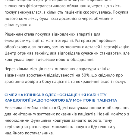
зношеного фізіотерапевтичного обладнання, через що якість
послуг знижувалася, а кількість пацієнтів скорочувалась. Покупка
нового комплексу була поза досяжністю через обмежене
фінансування.
Рішенням стала покупка відновлених апаратів для
електростимуляції та магнітотерапії. Усі пристрої пройшли
обов'язкову діагностику, заміну зношених деталей і сертифікацію.
Центр отримав техніку, яка відповідала сучасним стандартам, але
коштувала вдвічі дешевше нового обладнання.
Через кілька місяців після оновлення апаратури клініка
відзначила зростання відвідуваності на 30%, що свідчило про
зростання довіри з боку пацієнтів та покращення якості послуг.
СІМЕЙНА КЛІНІКА В ОДЕСІ: ОСНАЩЕННЯ КАБІНЕТУ
КАРДІОЛОГІЇ ЗА ДОПОМОГОЮ Б/У МОНІТОРІВ ПАЦІЄНТА
Невелика сімейна клініка в Одесі планувала оновити обладнання
для моніторингу життєвих показників пацієнтів. Новий монітор з
необхідними функціями коштував занадто дорого, тому
керівництво розглянуло можливість покупки б/у техніки у
надійного постачальника.