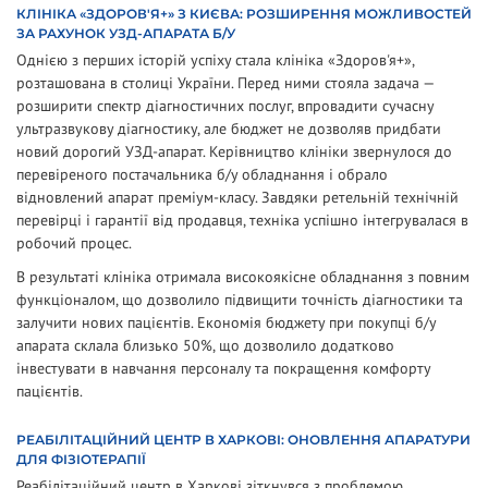
КЛІНІКА «ЗДОРОВ'Я+» З КИЄВА: РОЗШИРЕННЯ МОЖЛИВОСТЕЙ
ЗА РАХУНОК УЗД-АПАРАТА Б/У
Однією з перших історій успіху стала клініка «Здоров'я+»,
розташована в столиці України. Перед ними стояла задача —
розширити спектр діагностичних послуг, впровадити сучасну
ультразвукову діагностику, але бюджет не дозволяв придбати
новий дорогий УЗД-апарат. Керівництво клініки звернулося до
перевіреного постачальника б/у обладнання і обрало
відновлений апарат преміум-класу. Завдяки ретельній технічній
перевірці і гарантії від продавця, техніка успішно інтегрувалася в
робочий процес.
В результаті клініка отримала високоякісне обладнання з повним
функціоналом, що дозволило підвищити точність діагностики та
залучити нових пацієнтів. Економія бюджету при покупці б/у
апарата склала близько 50%, що дозволило додатково
інвестувати в навчання персоналу та покращення комфорту
пацієнтів.
РЕАБІЛІТАЦІЙНИЙ ЦЕНТР В ХАРКОВІ: ОНОВЛЕННЯ АПАРАТУРИ
ДЛЯ ФІЗІОТЕРАПІЇ
Реабілітаційний центр в Харкові зіткнувся з проблемою