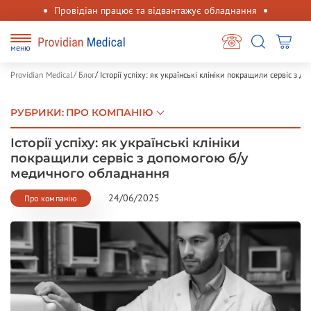
Провідіан працює та відвантажує обладнання
меню
Providian Medical
Блог
Історії успіху: як українські клініки покращили сервіс з 
РУБРИКИ
:
ПРО КОМПАНІЮ
Історії успіху: як українські клініки
покращили сервіс з допомогою б/у
медичного обладнання
24/06/2025
Про компанію