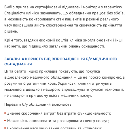
Вибір припав на сертифіковані відновлені монітори з гарантією.
Спеціалісти клініки зазначають, що обладнання працює без збоїв,
а можливість контролювати стан пацієнтів в режимі реального
часу покращила якість спостереження та своєчасність прийняття
рішень.
Крім того, завдяки економії коштів клініка змогла оновити і інші
кабінети, що підвищило загальний рівень оснащеності.
ЗАГАЛЬНА КОРИСТЬ ВІД ВПРОВАДЖЕННЯ Б/У МЕДИЧНОГО
ОБЛАДНАННЯ
Ці та багато інших прикладів показують, що покупка
відновленого медичного обладнання — це не просто компроміс, а
розумний стратегічний крок. Українські клініки отримують
можливість швидко і недорого впроваджувати сучасні технології,
не знижуючи при цьому якість медичних послуг.
Переваги б/у обладнання включають:
Значне скорочення витрат без втрати функціональності;
Можливість оновлювати та розширювати спектр послуг;
Скорочення часу очікування доставки та установки;