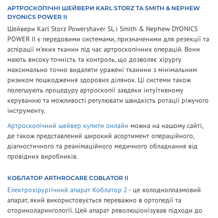
АРТРОСКОПІЧНІ ШЕЙВЕРИ KARL STORZ ТА SMITH & NEPHEW
DYONICS POWER II
Шейвери Karl Storz Powershaver SL і Smith & Nephew DYONICS
POWER II є передовими системами, призначеними для резекції та
аспірації м'яких тканин під час артроскопічних операцій. Вони
мають високу точність та контроль, що дозволяє хірургу
максимально точно видаляти уражені тканини з мінімальним
ризиком пошкодження здорових ділянок. Ці системи також
полегшують процедуру артроскопії завдяки інтуїтивному
керуванню та можливості регулювати швидкість ротації ріжучого
інструменту.
Артроскопічний шейвер купити онлайн
можна на нашому сайті,
де також представлений широкий асортимент операційного,
діагностичного та реанімаційного медичного обладнання від
провідних виробників.
КОБЛАТОР ARTHROCARE COBLATOR II
Електрохірургічний апарат Коблатор 2
- це холодноплазмовий
апарат, який використовується переважно в ортопедії та
оториноларингології. Цей апарат революціонізував підходи до