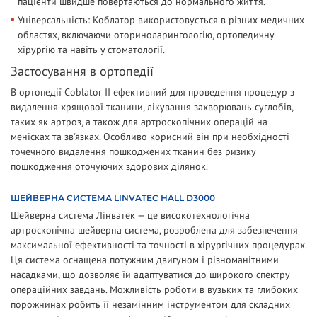
пацієнти швидше повертаються до нормального життя.
Універсальність: Коблатор використовується в різних медичних
областях, включаючи оториноларингологію, ортопедичну
хірургію та навіть у стоматології.
Застосування в ортопедії
В ортопедії Coblator II ефективний для проведення процедур з
видалення хрящової тканини, лікування захворювань суглобів,
таких як артроз, а також для артроскопічних операцій на
менісках та зв'язках. Особливо корисний він при необхідності
точечного видалення пошкоджених тканин без ризику
пошкодження оточуючих здорових ділянок.
ШЕЙВЕРНА СИСТЕМА LINVATEC HALL D3000
Шейверна система Лінватек — це високотехнологічна
артроскопічна шейверна система, розроблена для забезпечення
максимальної ефективності та точності в хірургічних процедурах.
Ця система оснащена потужним двигуном і різноманітними
насадками, що дозволяє їй адаптуватися до широкого спектру
операційних завдань. Можливість роботи в вузьких та глибоких
порожнинах робить її незамінним інструментом для складних