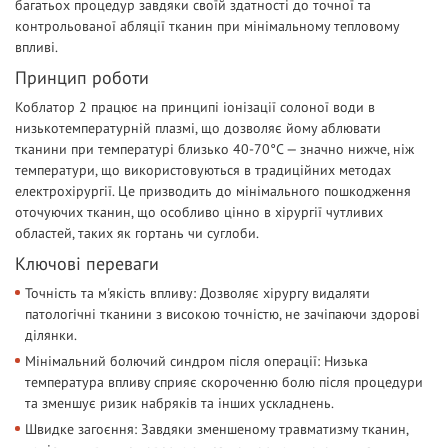
багатьох процедур завдяки своїй здатності до точної та
контрольованої абляції тканин при мінімальному тепловому
впливі.
Принцип роботи
Коблатор 2 працює на принципі іонізації солоної води в
низькотемпературній плазмі, що дозволяє йому аблювати
тканини при температурі близько 40-70°C — значно нижче, ніж
температури, що використовуються в традиційних методах
електрохірургії. Це призводить до мінімального пошкодження
оточуючих тканин, що особливо цінно в хірургії чутливих
областей, таких як гортань чи суглоби.
Ключові переваги
Точність та м'якість впливу: Дозволяє хірургу видаляти
патологічні тканини з високою точністю, не зачіпаючи здорові
ділянки.
Мінімальний болючий синдром після операції: Низька
температура впливу сприяє скороченню болю після процедури
та зменшує ризик набряків та інших ускладнень.
Швидке загоєння: Завдяки зменшеному травматизму тканин,