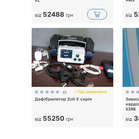
XL
MRx
52488
5
від
грн
від
Під замовлення
(0)
Дефібрилятор Zoll E серія
Зовні
карді
5388
55250
3
від
грн
від