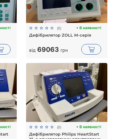
вності
В наявності
(0)
Дефібрилятор ZOLL М-серія
69063
від
грн
вності
В наявності
(0)
tart
Дефібрилятор Philips HeartStart