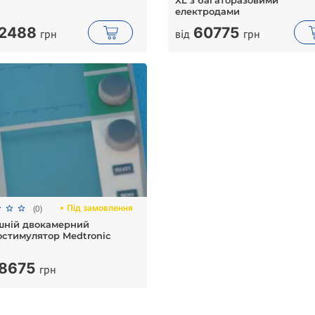
XL з багаторазовими
електродами
2488
60775
грн
від
грн
Під замовлення
(0)
шній двокамерний
остимулятор Medtronic
8675
грн