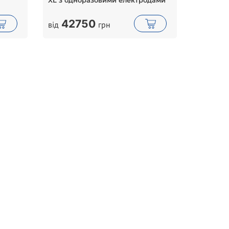
XL з одноразовими електродами
42750
від
грн