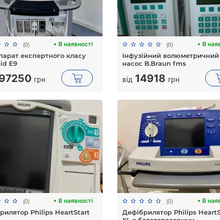
В наявності
В ная
(0)
(0)
парат експертного класу
Інфузійний волюметричний
id E9
насос B.Braun fms
97250
14918
грн
від
грн
В наявності
В ная
(0)
(0)
рилятор Philips HeartStart
Дефібрилятор Philips HeartS