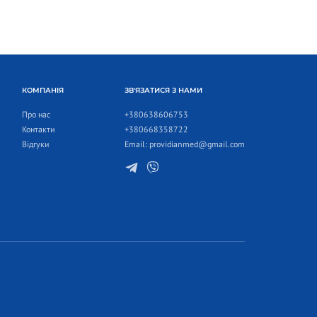
КОМПАНІЯ
ЗВ'ЯЗАТИСЯ З НАМИ
Про нас
+380638606753
Контакти
+380668358722
Відгуки
Email:
providianmed@gmail.com