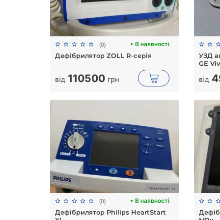
В наявності
(0)
Дефібрилятор ZOLL R-серія
УЗД а
GE Viv
110500
4
від
грн
від
В наявності
(0)
Дефібрилятор Philips HeartStart
Дефіб