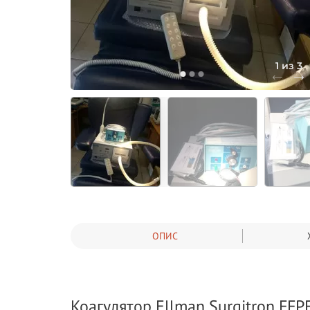
1 из 3
ОПИС
Коагулятор Ellman Surgitron FFP