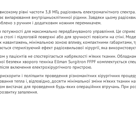
исокому рівні частоти 3,8 МГц радіохвиль електромагнітного спектра.
ає випарювання внутрішньоклітинної рідини. Завдяки цьому радіохвил
роблено з ручним і додатковим ножним перемикачем.
я потужності для максимально передбачуваного управління. Це сприя
столі і підлоговій поверхні або для зручності повісити на стіні. Мод
них навантажень, мінімальною зоною впливу, компактними габаритами, т
ється стерилізуючий ефект радіохвильової хірургії, яка використовуєт
ом у пацієнтів не спостерігається набряклості м'яких тканин. Облад
ї безпеки хворого техніка Ellman Surgitron FFPF комплектується спец
після включення електрохірургічного пристрою.
прискорити і поліпшити проведення різноманітних хірургічних процед
вання тепла і, відповідно, досягти мінімальної зміни м'яких тканин на
ком вистачає для проведення будь-яких операційних втручань. При розр
 розвитку запалення.