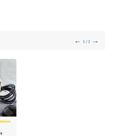
1 / 2
влення
ON