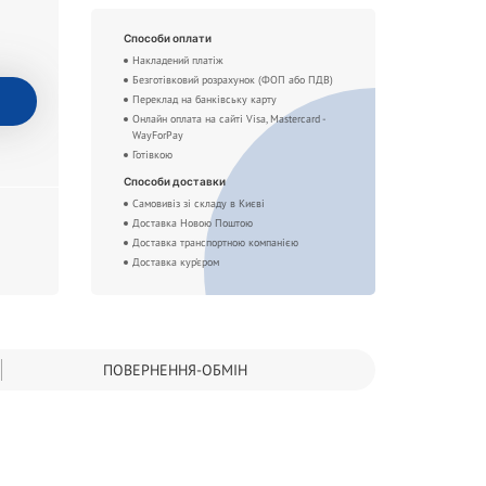
Способи оплати
Накладений платіж
Безготівковий розрахунок (ФОП або ПДВ)
Переклад на банківську карту
Онлайн оплата на сайті Visa, Mastercard -
WayForPay
Готівкою
Способи доставки
Самовивіз зі складу в Києві
Доставка Новою Поштою
Доставка транспортною компанією
Доставка кур'єром
ПОВЕРНЕННЯ-ОБМІН