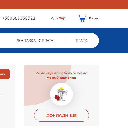
/
+380668358722
Рус
/
Укр
Кошик
ДОСТАВКА І ОПЛАТА
ПРАЙС
Ремонтуємо і обслуговуємо
вно
медобладнання
n
ДОКЛАДНІШЕ