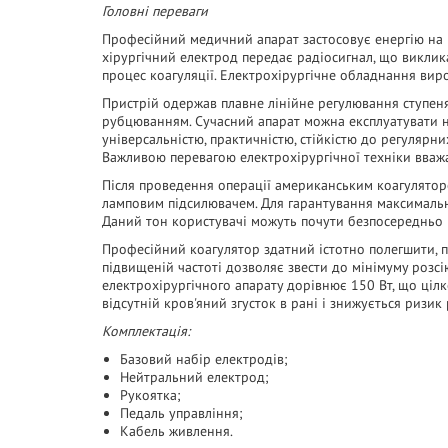
Головні переваги
Професійний медичний апарат застосовує енергію на в
хірургічний електрод передає радіосигнал, що виклик
процес коагуляції. Електрохірургічне обладнання ви
Пристрій одержав плавне лінійне регулювання ступен
рубцюванням. Сучасний апарат можна експлуатувати на 
універсальністю, практичністю, стійкістю до регуляр
Важливою перевагою електрохірургічної техніки вважа
Після проведення операції американським коагулятор
ламповим підсилювачем. Для гарантування максимально
Даний тон користувачі можуть почути безпосередньо 
Професійний коагулятор здатний істотно полегшити, 
підвищеній частоті дозволяє звести до мінімуму розсію
електрохірургічного апарату дорівнює 150 Вт, що ціл
відсутній кров'яний згусток в рані і знижується ризик
Комплектація:
Базовий набір електродів;
Нейтральний електрод;
Рукоятка;
Педаль управління;
Кабель живлення.