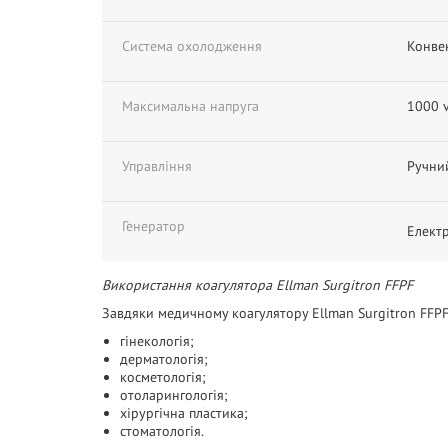
Система охолодження
Конве
Максимальна напруга
1000 
Управління
Ручни
Генератор
Елект
Використання коагулятора Ellman Surgitron FFPF
Завдяки медичному
коагулятору
Ellman Surgitron FFP
гінекологія;
дерматологія;
косметологія;
отоларингологія;
хірургічна пластика;
стоматологія.