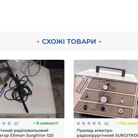
СХОЖІ ТОВАРИ
В наявності
Під замо
(0)
(0)
гічний радіохвильовий
Прилад електро-
тор Ellman Surgitron 120
радіохірургічний SURGITR