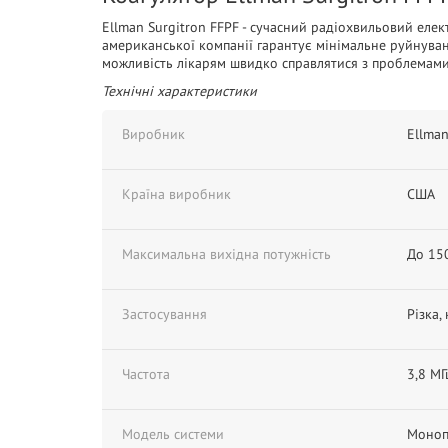
Ellman Surgitron FFPF - сучасний радіохвильовий елек
американської компанії гарантує мінімальне руйнуван
можливість лікарям швидко справлятися з проблемами 
Технічні характеристики
Виробник
Ellma
Країна виробник
США
Максимальна вихідна потужність
До 15
Застосування
Різка,
Частота
3,8 МГ
Модель системи
Моноп