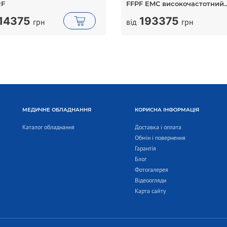
RF
FFPF EMC високочастотний
коагулятор
14375
193375
грн
від
грн
МЕДИЧНЕ ОБЛАДНАННЯ
КОРИСНА ІНФОРМАЦІЯ
Каталог обладнання
Доставка і оплата
Обмін і повернення
Гарантія
Блог
Фотогалерея
Відеоогляди
Карта сайту