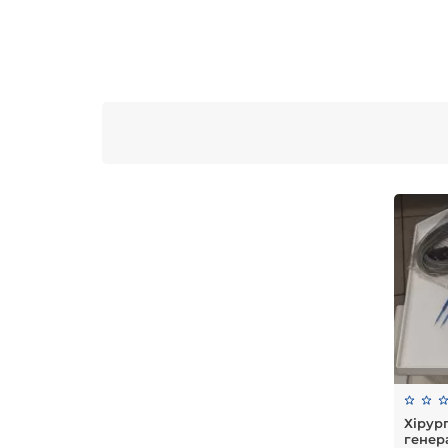
Хірур
генера