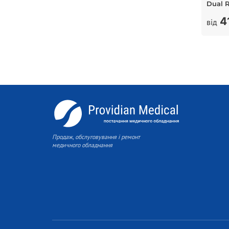
Dual 
4
від
Продаж, обслуговування і ремонт
медичного обладнання