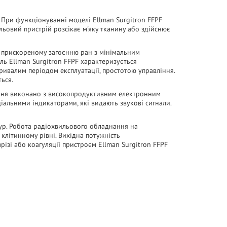
 При функціонуванні моделі Ellman Surgitron FFPF
ьовий пристрій розсікає м'яку тканину або здійснює
є прискореному загоєнню ран з мінімальним
ель Ellman Surgitron FFPF характеризується
ривалим періодом експлуатації, простотою управління.
ься.
нання виконано з високопродуктивним електронним
іальними індикаторами, які видають звукові сигнали.
ур. Робота
радіохвильового
обладнання на
 клітинному рівні. Вихідна потужність
ізі або коагуляції пристроєм Ellman Surgitron FFPF