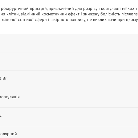
трохірургічний пристрій, призначений для розрізу і коагуляції м'яких
ня клітин, відмінний косметичний ефект і знижену болісність післяоп
жіночої статевої сфери і шкірного покриву, не викликаючи при цьому 
n
0 Вт
 коагуляція
ц
олярний