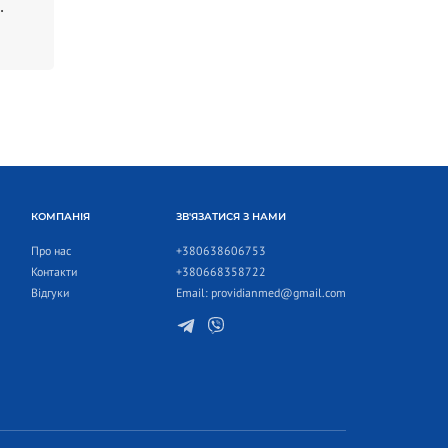
КОМПАНІЯ
ЗВ'ЯЗАТИСЯ З НАМИ
Про нас
+380638606753
Контакти
+380668358722
Відгуки
Email:
providianmed@gmail.com