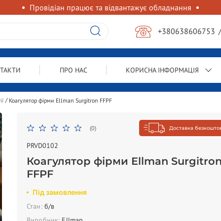
Провідіан працює та відвантажує обладнання
+380638606753
ТАКТИ
ПРО НАС
КОРИСНА ІНФОРМАЦІЯ
ії
Коагулятор фірми Ellman Surgitron FFPF
(0)
Доставка безкошто
PRVD0102
Коагулятор фірми Ellman Surgitro
FFPF
Під замовлення
Стан:
б/в
Виробник:
Ellman