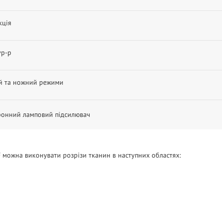
кція
vp-p
й та ножний режими
ронний ламповий підсилювач
F можна виконувати розрізи тканин в наступних областях: