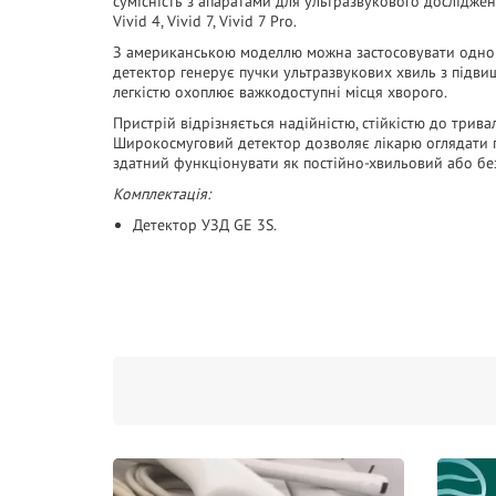
сумісність з апаратами для ультразвукового дослідження 
Vivid 4, Vivid 7, Vivid 7 Pro.
З американською моделлю можна застосовувати однора
детектор генерує пучки ультразвукових хвиль з підв
легкістю охоплює важкодоступні місця хворого.
Пристрій відрізняється надійністю, стійкістю до трив
Широкосмуговий детектор дозволяє лікарю оглядати п
здатний функціонувати як постійно-хвильовий або б
Комплектація:
Детектор УЗД GE 3S.