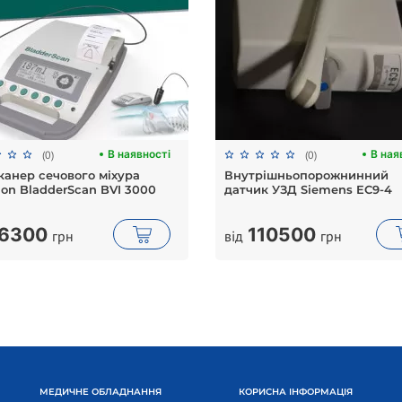
В наявності
В ная
(0)
(0)
канер сечового міхура
Внутрішньопорожнинний
hon BladderScan BVI 3000
датчик УЗД Siemens EC9-4
6300
110500
грн
від
грн
МЕДИЧНЕ ОБЛАДНАННЯ
КОРИСНА ІНФОРМАЦІЯ