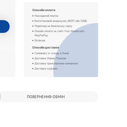
Способи оплати
Накладений платіж
Безготівковий розрахунок (ФОП або ПДВ)
Переклад на банківську карту
Онлайн оплата на сайті Visa, Mastercard -
WayForPay
Готівкою
Способи доставки
Самовивіз зі складу в Києві
Доставка Новою Поштою
Доставка транспортною компанією
Доставка кур'єром
ПОВЕРНЕННЯ-ОБМІН