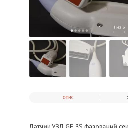
1 из 5
ОПИС
Датчик УЗД GE 3S фазований се