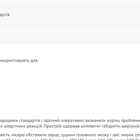
дусів
икористовують для:
ародних стандартів і здатний оперативно визначити корінь проблеми.
них алергічних реакцій. Пристрій одержав компактні габарити, широкий
сть лікарю обстежити серце, судини головного мозку і шиї, нирки, се