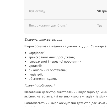
Кут огляду
90 гра
Використання для біопсії
Так
Використання детектора
Широкосмуговий медичний датчик УЗД GE 3S лікарі в
кардіології;
транскраніальних досліджень;
плевральної і черевної порожнини;
урології;
онкологічних обстежень;
педіатрії;
обстеження судин.
Головні особливості
Фазований детектор виготовлений відповідно до міжн
якісних матеріалів, які не викликають у пацієнтів різ
Багаточастотний широкосмуговий детектор дає можливі