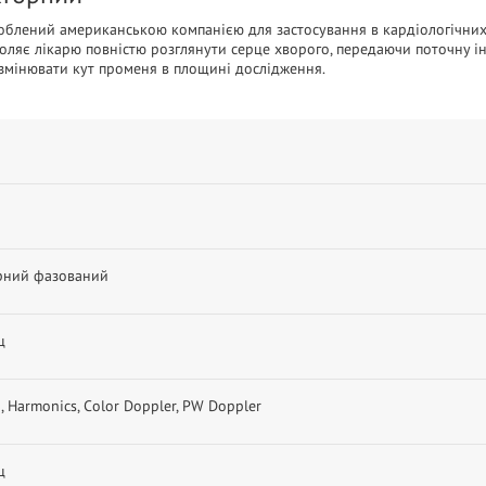
роблений американською компанією для застосування в кардіологічних 
ляє лікарю повністю розглянути серце хворого, передаючи поточну і
 змінювати кут променя в площині дослідження.
рний фазований
ц
I, Harmonics, Color Doppler, PW Doppler
ц