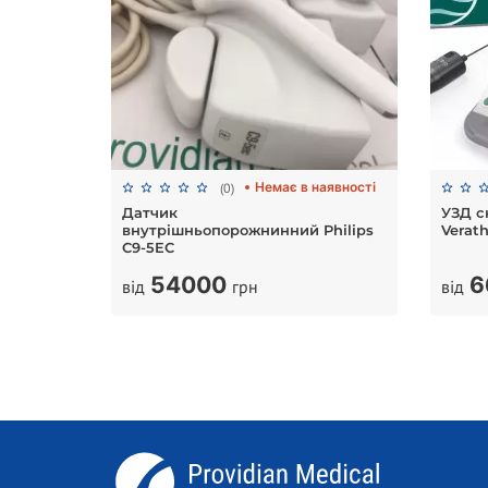
наявності
Немає в наявності
(0)
ардіо
Датчик
УЗД с
внутрішньопорожнинний Philips
Verat
C9-5EC
54000
6
від
грн
від