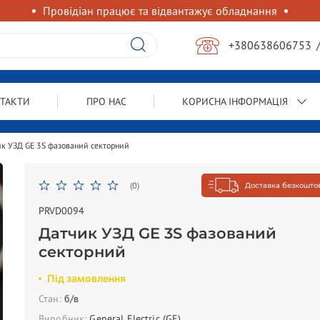
Провідіан працює та відвантажує обладнання
+380638606753
ТАКТИ
ПРО НАС
КОРИСНА ІНФОРМАЦІЯ
к УЗД GE 3S фазований секторний
(0)
Доставка безкошто
PRVD0094
Датчик УЗД GE 3S фазований
секторний
Під замовлення
Стан:
б/в
Виробник:
General Electric (GE)