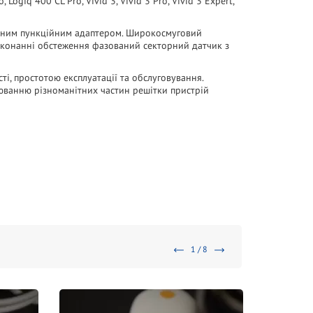
ogiq 400 CL Pro, Vivid 3, Vivid 3 Pro, Vivid 3 Expert,
альним пункційним адаптером. Широкосмуговий
иконанні обстеження фазований секторний датчик з
ті, простотою експлуатації та обслуговування.
юванню різноманітних частин решітки пристрій
1 / 8