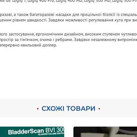
GE Logiq 7, Logiq 400 Pro, Logiq 400 MD, Logiq 500 MD, Logiq 500 Pro, L
зові, а також багаторазові насадки для прицільної біопсії із спеці
ищеним рівнем швидкості. Завдяки можливості регулювання кута при в
алого застосування, ергономічним дизайном, високим ступенем чутливос
ростір за тім'ячком, очима і ребрами. Завдяки незалежному випромін
езперервно-хвильовий доплер.
СХОЖІ ТОВАРИ