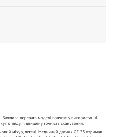
 Важлива перевага моделі полягає у використанні
 кут огляду, підвищену точність сканування.
човий міхур, легені. Медичний датчик GE 3S отримав