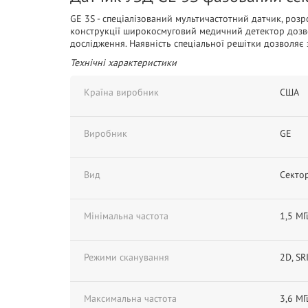
GE 3S - спеціалізований мультичастотний датчик, роз
конструкції широкосмуговий медичний детектор дозво
дослідження. Наявність спеціальної решітки дозволяє
Технічні характеристики
Країна виробник
США
Виробник
GE
Вид
Секто
Мінімальна частота
1,5 МГ
Режими сканування
2D, SR
Максимальна частота
3,6 МГ