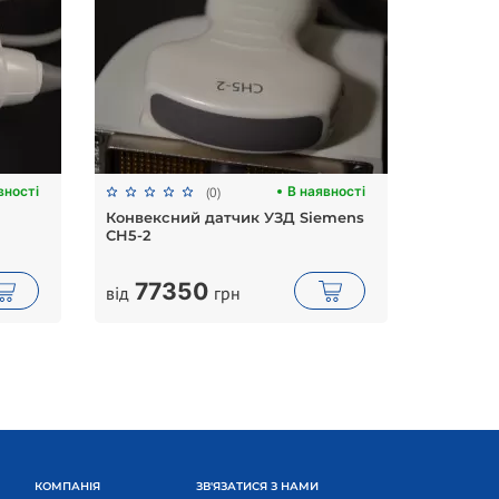
вності
В наявності
(0)
Конвексний датчик УЗД Siemens
Апарат 
CH5-2
77350
33
від
грн
від
КОМПАНІЯ
ЗВ'ЯЗАТИСЯ З НАМИ