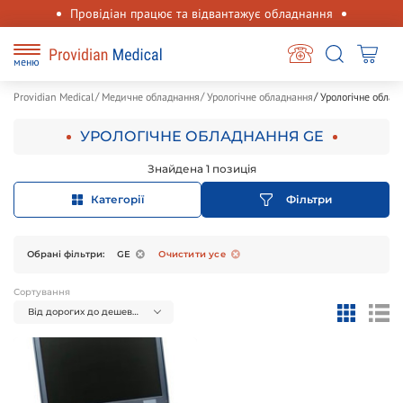
Провідіан працює та відвантажує обладнання
меню
Providian Medical
Медичне обладнання
Урологічне обладнання
Урологічне облад
УРОЛОГІЧНЕ ОБЛАДНАННЯ GE
Знайдена 1 позиція
Категорії
Фільтри
Обрані фільтри:
GE
Очистити усе
Сортування
Від дорогих до дешевих