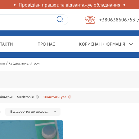
Провідіан працює та відвантажує обладнання
+380638606753
ТАКТИ
ПРО НАС
КОРИСНА ІНФОРМАЦІЯ
гії
Кардіостимулятори
ільтри:
Medtronic
Очистити усе
я
Від дорогих до дешевих