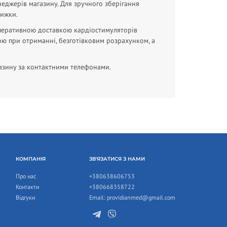
еджерів магазину. Для зручного зберігання
нижки.
 оперативною доставкою кардіостимуляторів
кою при отриманні, безготівковим розрахунком, а
азину за контактними телефонами.
КОМПАНІЯ
ЗВ'ЯЗАТИСЯ З НАМИ
Про нас
+380638606753
Контакти
+380668358722
Відгуки
Email:
providianmed@gmail.com