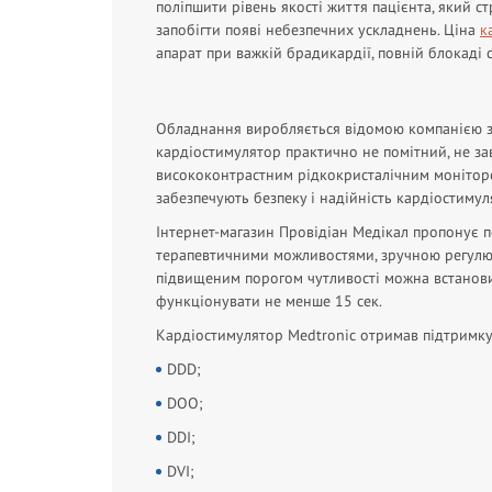
поліпшити рівень якості життя пацієнта, який 
запобігти появі небезпечних ускладнень. Ціна
к
апарат при важкій брадикардії, повній блокаді с
Обладнання виробляється відомою компанією з Ір
кардіостимулятор практично не помітний, не з
висококонтрастним рідкокристалічним монітором
забезпечують безпеку і надійність кардіостимуля
Інтернет-магазин Провідіан Медікал пропонує п
терапевтичними можливостями, зручною регулюв
підвищеним порогом чутливості можна встанови
функціонувати не менше 15 сек.
Кардіостимулятор Medtronic отримав підтримку
DDD;
DOO;
DDI;
DVI;