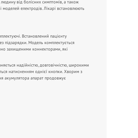
 людину від болісних симптомів, а також
 і моделей електродів. Лікарі встановлюють
мплектуючі. Встановлений пацієнту
ез підзарядки. Модель комплектується
ично захищеними коннекторами, які
няється надійністю, довговічністю, широкими
ься натисненням однієї кнопки. Хворим з
ння акумулятора апарат продовжує