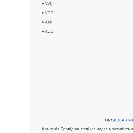
VVI;
VOO;
AAI;
AOO.
ПРОВІДІАН М
Компанія Провідіан Медікал надає можливість з