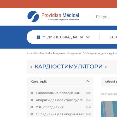
МЕДИЧНЕ ОБЛАДНАННЯ
КОН
Providian Medical
Медичне обладнання
Обладнання для кардіоло
КАРДІОСТИМУЛЯТОРИ
Категорії:
Обрані ф
Ендоскопічне обладнання
(88)
Сортуванн
Апарати для електрохірургії
(33)
УЗД обладнання
(63)
Обладнання для операційної
(41)