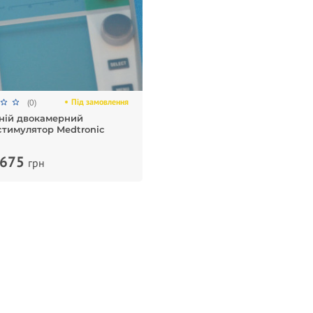
Під замовлення
(0)
ній двокамерний
стимулятор Medtronic
675
грн