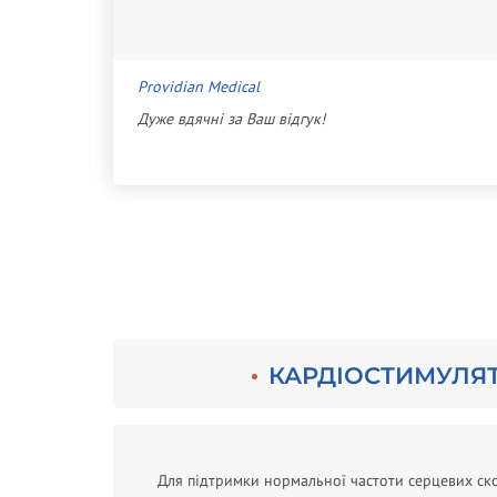
07/2021
Providian Medical
Дуже вдячні за Ваш відгук!
с или
ь
КАРДІОСТИМУЛЯТ
Для підтримки нормальної частоти серцевих ск