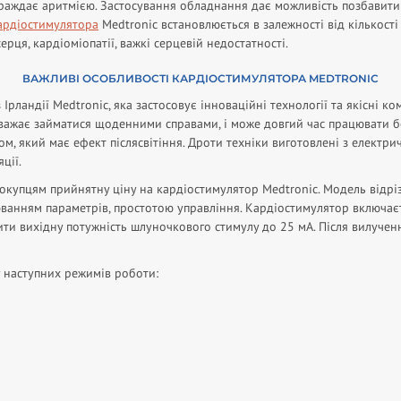
страждає аритмією. Застосування обладнання дає можливість позбавити
ардіостимулятора
Medtronic встановлюється в залежності від кількості
ерця, кардіоміопатії, важкі серцевій недостатності.
ВАЖЛИВІ ОСОБЛИВОСТІ КАРДІОСТИМУЛЯТОРА MEDTRONIC
ландії Medtronic, яка застосовує інноваційні технології та якісні ко
аважає займатися щоденними справами, і може довгий час працювати б
, який має ефект післясвітіння. Дроти техніки виготовлені з електр
ції.
окупцям прийнятну ціну на кардіостимулятор Medtronic. Модель відріз
анням параметрів, простотою управління. Кардіостимулятор включаєт
ти вихідну потужність шлуночкового стимулу до 25 мА. Після вилуче
 наступних режимів роботи: