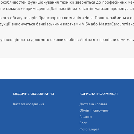
 особливостей функціонування техніки зверніться до професійних мен
сне складське приміщення. Для постійних клієнтів магазин пропонує з
ликого обсягу товарів. Транспортна компанія «Нова Пошта» займеться
одукції виконується банківськими картками VISA або MasterCard, готів
тупною ціною за допомогою кошика або зв'яжіться з працівниками маг
МЕДИЧНЕ ОБЛАДНАННЯ
КОРИСНА ІНФОРМАЦІЯ
Каталог обладнання
Доставка і оплата
Обмін і повернення
Гарантія
Блог
Фотогалерея