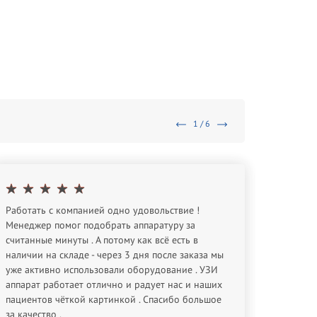
1 / 6
Работать с компанией одно удовольствие !
Спасибо
Менеджер помог подобрать аппаратуру за
оборуд
считанные минуты . А потому как всё есть в
Евген
наличии на складе - через 3 дня после заказа мы
уже активно использовали оборудование . УЗИ
аппарат работает отлично и радует нас и наших
пациентов чёткой картинкой . Спасибо большое
за качество .