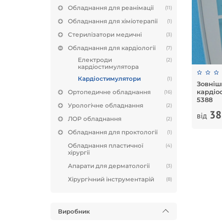
Обладнання для реанімації
(11)
Обладнання для хіміотерапії
(1)
Стерилізатори медичні
(3)
Обладнання для кардіології
(7)
Електроди
(2)
кардіостимулятора
Кардіостимулятори
(1)
Зовніш
кардіо
Ортопедичне обладнання
(16)
5388
Урологічне обладнання
(2)
38
від
ЛОР обладнання
(2)
Обладнання для проктології
(1)
Обладнання пластичної
(4)
хірургії
Апарати для дерматології
(3)
Хірургічний інструментарій
(8)
Виробник