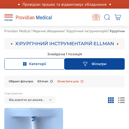
Провідіан працює та відвантажує обладнання
меню
Providian Medical
Медичне обладнання
Хірургічний інструментарій
Хірургічний 
ХІРУРГІЧНИЙ ІНСТРУМЕНТАРІЙ ELLMAN
Знайдена 1 позиція
Категорії
Фільтри
Обрані фільтри:
Ellman
Очистити усе
Сортування
Від дорогих до дешевих