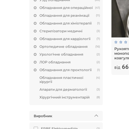
Обладнання для операційної
(41)
Обладнання для реанімації
(11)
Обладнання для хіміотерапії
(1)
Стерилізатори медичні
(3)
Обладнання для кардіології
(7)
Ортопедичне обладнання
(16)
Рукоят
монопо
Урологічне обладнання
(2)
коагуля
ЛОР обладнання
(2)
66
від
Обладнання для проктології
(1)
Обладнання пластичної
(4)
хірургії
Апарати для дерматології
(3)
Хірургічний інструментарій
(8)
Виробник
ERBE Elektromedizin
(2)