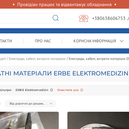
Провідіан працює та відвантажує обладнання
+380638606753
ТАКТИ
ПРО НАС
КОРИСНА ІНФОРМАЦІЯ
ргії
Електроди, кабелі, витратні матеріали
Електроди, кабелі, витратні матеріали E
АТНІ МАТЕРІАЛИ ERBE ELEKTROMEDIZIN
ільтри:
ERBE Elektromedizin
Очистити усе
я
Від дорогих до дешевих