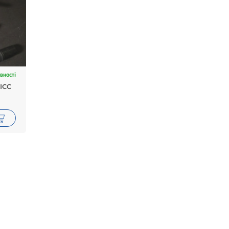
вності
ICC