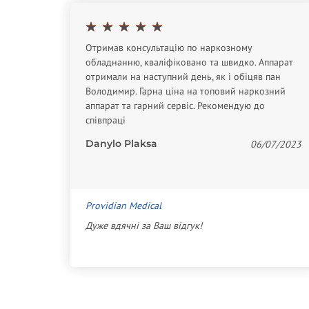
Отримав консультацію по наркозному
обладнанню, кваліфіковано та швидко. Аппарат
отримали на наступний день, як і обіцяв пан
Володимир. Гарна ціна на топовий наркозний
тивную
аппарат та гарний сервіс. Рекомендую до
 На
співпраці
в)
Danylo Plaksa
06/07/2023
07/2021
Providian Medical
Дуже вдячні за Ваш відгук!
с или
ь