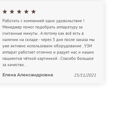
Работать с компанией одно удовольствие !
Спасибо
Менеджер помог подобрать аппаратуру за
оборуд
считанные минуты . А потому как всё есть в
Евген
наличии на складе - через 3 дня после заказа мы
уже активно использовали оборудование . УЗИ
аппарат работает отлично и радует нас и наших
пациентов чёткой картинкой . Спасибо большое
за качество .
Елена Александровна
25/11/2021
Providi
Спасибо