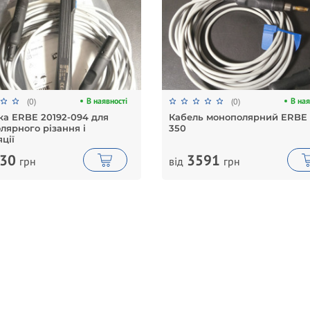
В наявності
В ная
(0)
(0)
ка ERBE 20192-094 для
Кабель монополярний ERBE 
лярного різання і
350
ції
30
3591
грн
від
грн