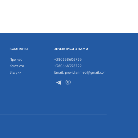
КОМПАНІЯ
ЗВ'ЯЗАТИСЯ З НАМИ
Про нас
+380638606753
Контакти
+380668358722
Відгуки
Email:
providianmed@gmail.com