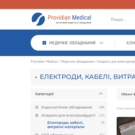
МЕДИЧНЕ ОБЛАДНАННЯ
КОН
Providian Medical
Медичне обладнання
Апарати для електрохіру
ЕЛЕКТРОДИ, КАБЕЛІ, ВИТР
Категорії:
Обрані ф
Ендоскопічне обладнання
(88)
Сортуванн
Апарати для електрохірургії
(33)
Електроди, кабелі,
(9)
витратні матеріали
УЗД обладнання
(63)